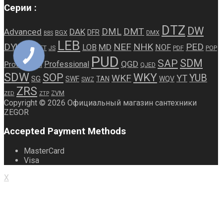
Серии :
DTZ
DW
DMT
DML
Advanced
DAK
DFR
BGX
DMX
BBS
LEB
NEF
NHK
PED
DYU
MD
LOB
NOF
JET
JS
PDF
POP
GOF
PUD
SDM
SAP
QGD
Professional
Profesional
QJED
SDW
WKY
SOP
WKF
YUB
YT
SG
SWF
TAN
WQV
SWZ
ZRS
ZVM
ZED
ZTP
Copyright © 2026 Официальный магазин сантехники
ZEGOR
Accepted Payment Methods
MasterCard
Visa
X