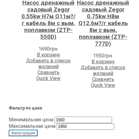
Насос дренажный
Насос дренажный
садовый Zegor
садовый Zegor
0.55kw H7м Q11м?/
0.75kw H8м
г кабель 8м с вым.
Q12.6м?/г кабель
поплавком (ZTP-
8м с вым.
550D)
поплавком (ZTP-
777D)
1690
грн.
В корзину
1950
грн.
Добавить в список
В корзину
желаний
Добавить в список
Сравнить
желаний
Quick View
Сравнить
Quick View
Фильтр по цене
Минимальная цена
Максимальная цена
Фильтрация