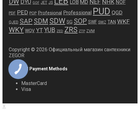
LEB
DW
NEF
NHK
DYU
MD
LOB
NOF
JET
JS
GOF
PUD
PED
QGD
Professional
Profesional
PDF
POP
SDW
SDM
SOP
SAP
WKF
SG
SWF
TAN
QJED
SWZ
ZRS
WKY
YUB
YT
WQV
ZVM
ZED
ZTP
Copyright © 2026 Официальный магазин сантехники
ZEGOR
Accepted Payment Methods
КНОПКА
ЗВ'ЯЗКУ
MasterCard
Visa
X