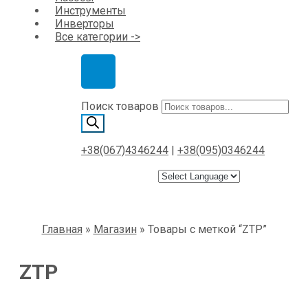
Инструменты
Инверторы
Все категории ->
Поиск товаров
+38(067)4346244
|
+38(095)0346244
Главная
»
Магазин
»
Товары с меткой “ZTP”
ZTP