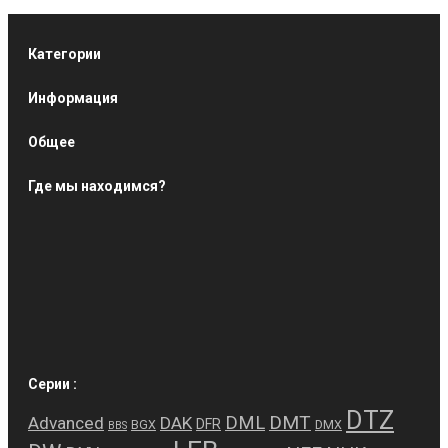
Категории
Информация
Общее
Где мы находимся?
Серии :
DTZ
DMT
DML
Advanced
DAK
DFR
BGX
DMX
BBS