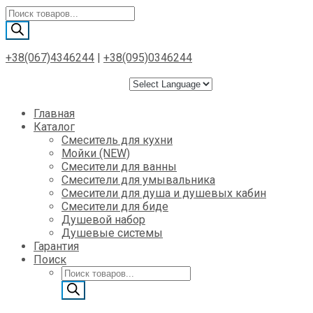
Поиск
товаров
+38(067)4346244
|
+38(095)0346244
Skip
Главная
to
Каталог
content
Смеситель для кухни
Мойки (NEW)
Смесители для ванны
Смесители для умывальника
Смесители для душа и душевых кабин
Смесители для биде
Душевой набор
Душевые системы
Гарантия
Поиск
Поиск
товаров