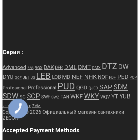
Серии :
DTZ
DW
DMT
DML
Advanced
DAK
DFR
BGX
DMX
BBS
LEB
NEF
NHK
PED
DYU
MD
LOB
NOF
JET
JS
PDF
POP
GOF
PUD
SDM
SAP
QGD
Professional
Profesional
QJED
SDW
WKY
SOP
WKF
YUB
YT
SG
SWF
TAN
WQV
SWZ
ZRS
ZVM
ZED
ZTP
КНОПКА
ЗВ'ЯЗКУ
Copyright © 2026 Официальный магазин сантехники
ZEGOR
Accepted Payment Methods