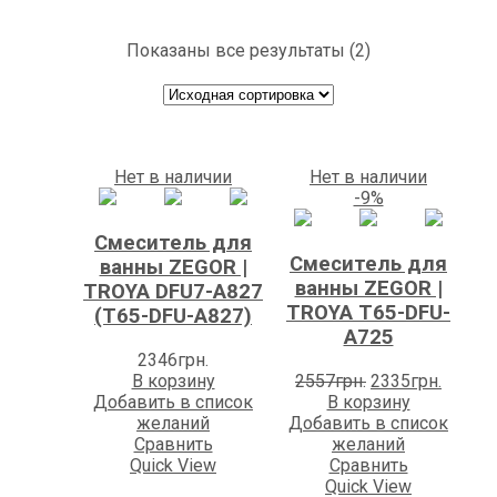
Показаны все результаты (2)
Нет в наличии
Нет в наличии
-9%
Смеситель для
Смеситель для
ванны ZEGOR |
ванны ZEGOR |
TROYA DFU7-A827
TROYA T65-DFU-
(T65-DFU-A827)
A725
2346
грн.
Первоначальн
Текущ
В корзину
2557
грн.
2335
грн.
цена
цена:
Добавить в список
В корзину
составляла
2335гр
желаний
Добавить в список
2557грн..
Сравнить
желаний
Quick View
Сравнить
Quick View