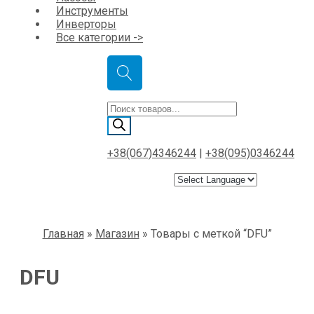
Инструменты
Инверторы
Все категории ->
Поиск
товаров
+38(067)4346244
|
+38(095)0346244
Главная
»
Магазин
»
Товары с меткой “DFU”
DFU