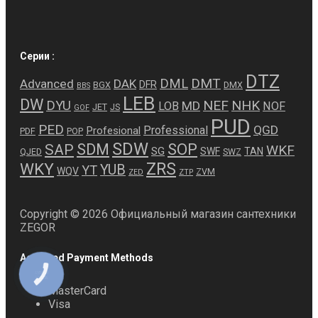
Серии :
DTZ
DMT
DML
Advanced
DAK
DFR
BGX
DMX
BBS
LEB
DW
NEF
NHK
DYU
MD
LOB
NOF
JET
JS
GOF
PUD
PED
QGD
Professional
Profesional
PDF
POP
SDW
SDM
SOP
SAP
WKF
SG
SWF
TAN
QJED
SWZ
ZRS
WKY
YUB
YT
WQV
ZVM
ZED
ZTP
Copyright © 2026 Официальный магазин сантехники
ZEGOR
Accepted Payment Methods
КНОПКА
ЗВ'ЯЗКУ
MasterCard
Visa