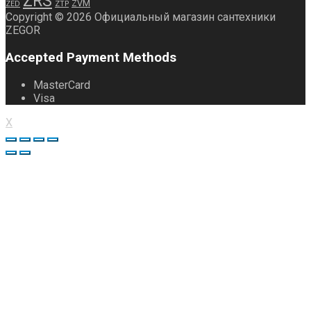
ZRS
ZVM
ZED
ZTP
Copyright © 2026 Официальный магазин сантехники
ZEGOR
Accepted Payment Methods
MasterCard
Visa
X