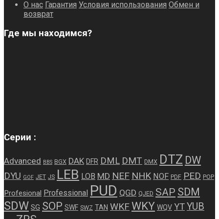
О нас
Гарантия
Условия использования
Обмен и
возврат
Где мы находимся?
Серии :
DTZ
DW
DMT
DML
Advanced
DAK
DFR
BGX
DMX
BBS
LEB
NEF
NHK
PED
DYU
MD
LOB
NOF
JET
JS
PDF
POP
GOF
PUD
SDM
SAP
QGD
Professional
Profesional
QJED
SDW
WKY
SOP
WKF
YUB
YT
SG
SWF
TAN
WQV
SWZ