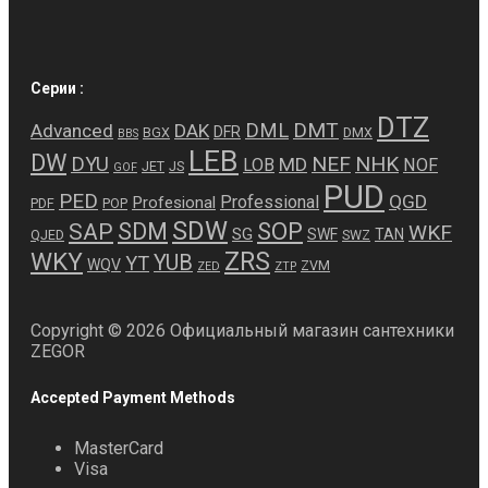
Серии :
DTZ
DMT
DML
Advanced
DAK
DFR
BGX
DMX
BBS
LEB
DW
NEF
NHK
DYU
MD
LOB
NOF
JET
JS
GOF
PUD
PED
QGD
Professional
Profesional
PDF
POP
SDW
SDM
SOP
SAP
WKF
SG
SWF
TAN
QJED
SWZ
ZRS
WKY
YUB
YT
WQV
ZVM
ZED
ZTP
Copyright © 2026 Официальный магазин сантехники
ZEGOR
Accepted Payment Methods
MasterCard
Visa