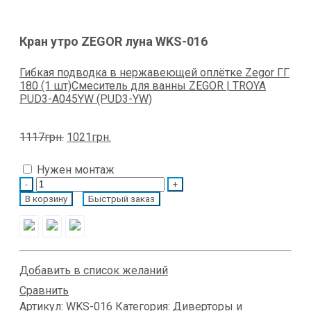
Кран утро ZEGOR луна WKS-016
Гибкая подводка в нержавеющей оплётке Zegor ГГ
180 (1 шт)
Смеситель для ванны ZEGOR | TROYA
PUD3-A045YW (PUD3-YW)
Первоначальная
Текущая
1117
грн.
1021
грн.
цена
цена:
составляла
1021грн..
Нужен монтаж
1117грн..
Quantity
В корзину
Быстрый заказ
Добавить в список желаний
Сравнить
Артикул:
WKS-016
Категория:
Диверторы и