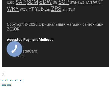
SDW
SDM
SOP
SAP
WKF
SG
SWF
TAN
QJED
SWZ
ZRS
WKY
YUB
YT
WQV
ZVM
ZED
ZTP
Copyright © 2026 Официальный магазин сантехники
ZEGOR
Accepted Payment Methods
MasterCard
Visa
X