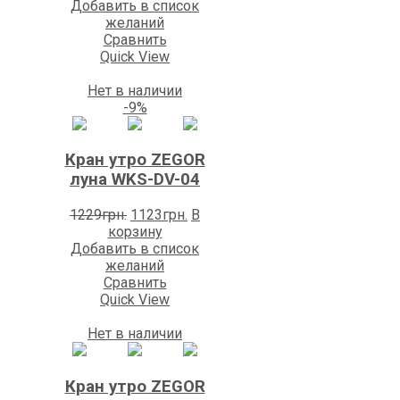
Добавить в список
желаний
Сравнить
Quick View
Нет в наличии
-9%
Кран утро ZEGOR
луна WKS-DV-04
Первоначальная
Текущая
1229
грн.
1123
грн.
В
цена
цена:
корзину
составляла
1123грн..
Добавить в список
1229грн..
желаний
Сравнить
Quick View
Нет в наличии
Кран утро ZEGOR