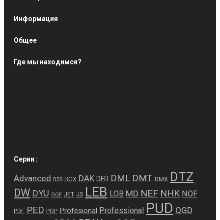
Информация
Общее
Где мы находимся?
Серии :
DTZ
DMT
DML
Advanced
DAK
DFR
BGX
DMX
BBS
LEB
DW
NEF
NHK
DYU
MD
LOB
NOF
JET
JS
GOF
PUD
PED
QGD
Professional
Profesional
PDF
POP