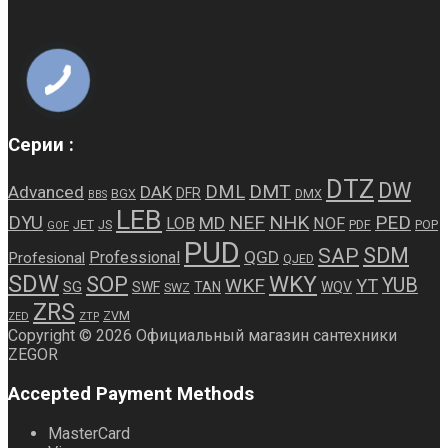
Серии :
DTZ
DW
DMT
DML
Advanced
DAK
DFR
BGX
DMX
BBS
LEB
NEF
NHK
PED
DYU
MD
LOB
NOF
JET
JS
PDF
POP
GOF
PUD
SDM
SAP
QGD
Professional
Profesional
QJED
SDW
WKY
SOP
WKF
YUB
YT
SG
SWF
TAN
WQV
SWZ
ZRS
ZVM
ZED
ZTP
Copyright © 2026 Официальный магазин сантехники
ZEGOR
Accepted Payment Methods
MasterCard