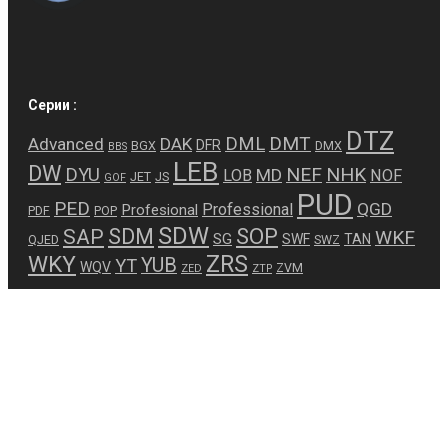
Серии :
DTZ
DMT
DML
Advanced
DAK
DFR
BGX
DMX
BBS
LEB
DW
NEF
NHK
DYU
MD
LOB
NOF
JET
JS
GOF
PUD
PED
QGD
Professional
Profesional
PDF
POP
SDW
SDM
SOP
SAP
WKF
SG
SWF
TAN
QJED
SWZ
ZRS
WKY
YUB
YT
WQV
ZVM
ZED
ZTP
Copyright © 2026 Официальный магазин сантехники
ZEGOR
Accepted Payment Methods
MasterCard