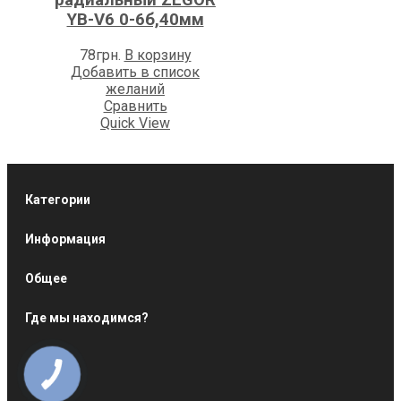
радиальный ZEGOR
YB-V6 0-6б,40мм
78
грн.
В корзину
Добавить в список
желаний
Сравнить
Quick View
Категории
Информация
Общее
Где мы находимся?