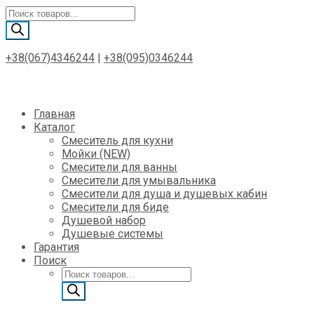
Поиск
товаров
+38(067)4346244
|
+38(095)0346244
Skip
Главная
to
Каталог
content
Смеситель для кухни
Мойки (NEW)
Смесители для ванны
Смесители для умывальника
Смесители для душа и душевых кабин
Смесители для биде
Душевой набор
Душевые системы
Гарантия
Поиск
Поиск
товаров