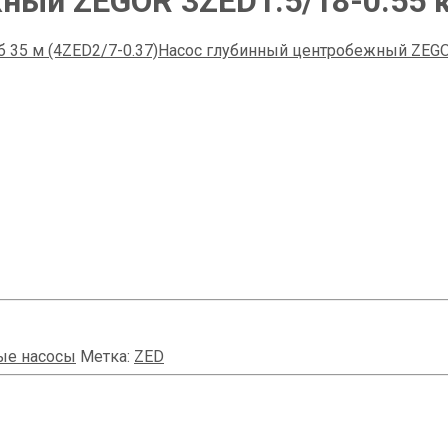
ный ZEGOR 3ZED1.5/18-0.55 к
 35 м (4ZED2/7-0.37)
Насос глубинный центробежный ZEGOR
ые насосы
Метка:
ZED