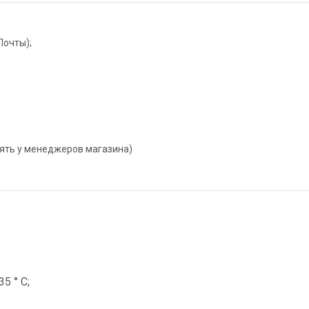
Почты);
нять у менеджеров магазина)
5 ° C;