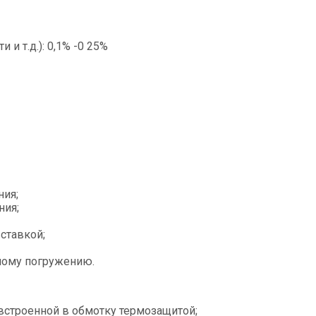
и т.д.): 0,1% -0 25%
ния;
ния;
ставкой;
ному погружению.
 встроенной в обмотку термозащитой;