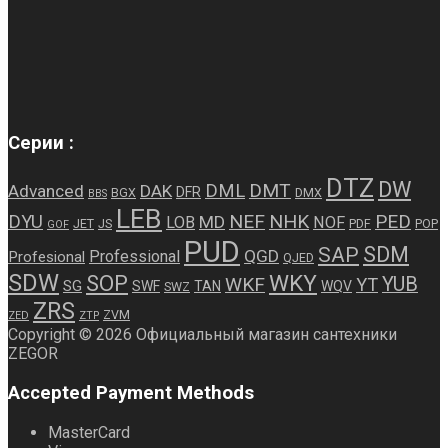
Серии :
DTZ
DW
DMT
DML
Advanced
DAK
DFR
BGX
DMX
BBS
LEB
NEF
NHK
PED
DYU
MD
LOB
NOF
JET
JS
PDF
POP
GOF
PUD
SDM
SAP
QGD
Professional
Profesional
QJED
SDW
WKY
SOP
WKF
YUB
YT
SG
SWF
TAN
WQV
SWZ
ZRS
ZVM
ZED
ZTP
Copyright © 2026 Официальный магазин сантехники
ZEGOR
Accepted Payment Methods
MasterCard