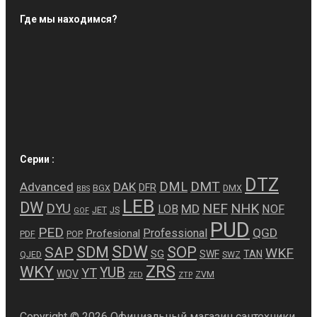
Где мы находимся?
Серии :
DTZ
DMT
DML
Advanced
DAK
DFR
BGX
DMX
BBS
LEB
DW
NEF
NHK
DYU
MD
LOB
NOF
JET
JS
GOF
PUD
PED
QGD
Professional
Profesional
PDF
POP
SDW
SDM
SOP
SAP
WKF
SG
SWF
TAN
QJED
SWZ
ZRS
WKY
YUB
YT
WQV
ZVM
ZED
ZTP
Copyright © 2026 Официальный магазин сантехники