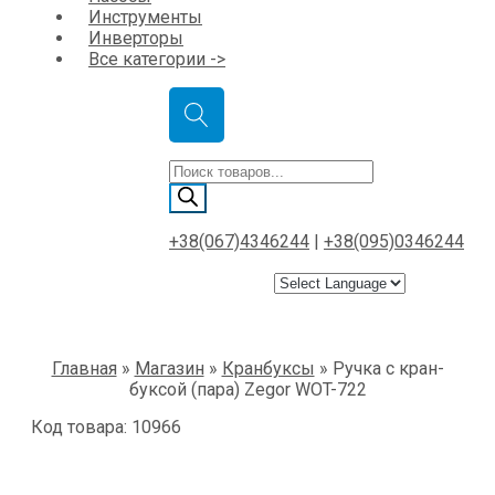
Инструменты
Инверторы
Все категории ->
Поиск
товаров
+38(067)4346244
|
+38(095)0346244
Главная
»
Магазин
»
Кранбуксы
»
Ручка с кран-
буксой (пара) Zegor WOT-722
Код товара: 10966