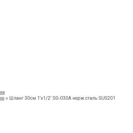
ля
ер
»
Шланг 30см 1’х1/2′ SG-030A нерж.сталь SUS201