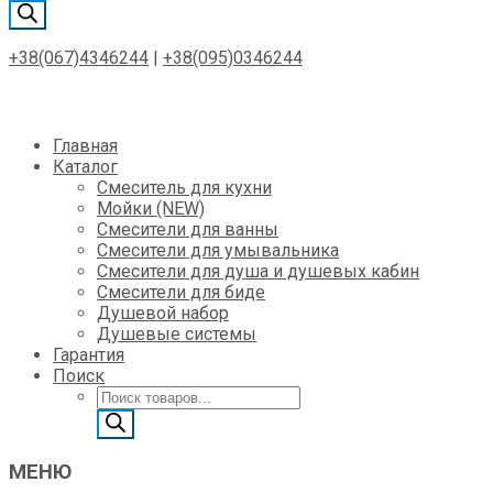
товаров
+38(067)4346244
|
+38(095)0346244
Skip
Главная
to
Каталог
content
Смеситель для кухни
Мойки (NEW)
Смесители для ванны
Смесители для умывальника
Смесители для душа и душевых кабин
Смесители для биде
Душевой набор
Душевые системы
Гарантия
Поиск
Поиск
товаров
МЕНЮ