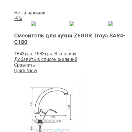
Нет в наличии
-9%
Смеситель для кухни ZEGOR Trоya SAR4-
C180
Первоначальная
Текущая
1843
грн.
1683
грн.
В корзину
цена
цена:
Добавить в список желаний
составляла
1683грн..
Сравнить
1843грн..
Quick View