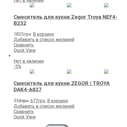
Нет в наличии
Смеситель для кухни Zegor Trоya NEF4-
B232
1825
грн.
В корзину
Добавить в список желаний
Сравнить
Quick View
Нет в наличии
-5%
Смеситель для кухни ZEGOR | TROYA
DAK4-А827
Первоначальная
Текущая
713
грн.
677
грн.
В корзину
цена
цена:
Добавить в список желаний
составляла
677грн..
Сравнить
713грн..
Quick View