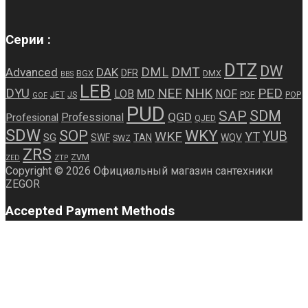
Серии :
DTZ
DW
DMT
DML
Advanced
DAK
DFR
BGX
DMX
BBS
LEB
NEF
NHK
PED
DYU
MD
LOB
NOF
JET
JS
PDF
POP
GOF
PUD
SDM
SAP
QGD
Professional
Profesional
QJED
SDW
WKY
SOP
WKF
YUB
YT
SG
SWF
TAN
WQV
SWZ
ZRS
ZVM
ZED
ZTP
Copyright © 2026 Официальный магазин сантехники
ZEGOR
Accepted Payment Methods
MasterCard
Visa
X