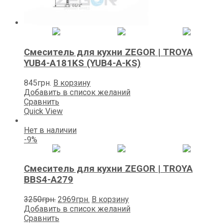
Смеситель для кухни ZEGOR | TROYA
YUB4-А181KS (YUB4-A-KS)
845
грн.
В корзину
Добавить в список желаний
Сравнить
Quick View
Нет в наличии
-9%
Смеситель для кухни ZEGOR | TROYA
BBS4-A279
Первоначальная
Текущая
3250
грн.
2969
грн.
В корзину
цена
цена:
Добавить в список желаний
составляла
2969грн..
Сравнить