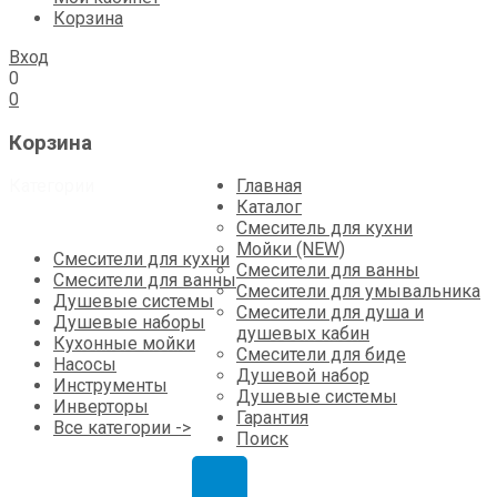
Корзина
Вход
0
0
Корзина
Skip
Категории
Главная
to
Каталог
content
Смеситель для кухни
Мойки (NEW)
Смесители для кухни
Смесители для ванны
Смесители для ванны
Смесители для умывальника
Душевые системы
Смесители для душа и
Душевые наборы
душевых кабин
Кухонные мойки
Смесители для биде
Насосы
Душевой набор
Инструменты
Душевые системы
Инверторы
Гарантия
Все категории ->
Поиск