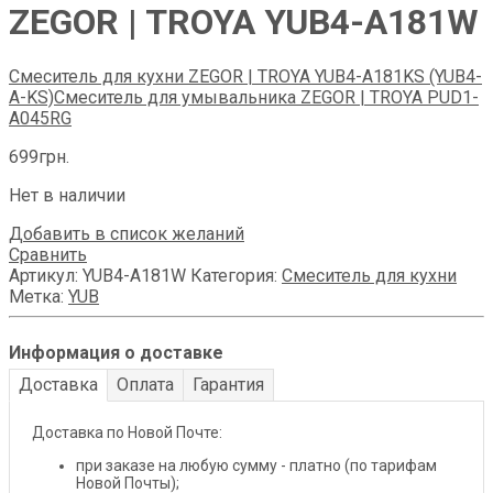
ZEGOR | TROYA YUB4-А181W
Смеситель для кухни ZEGOR | TROYA YUB4-А181KS (YUB4-
A-KS)
Смеситель для умывальника ZEGOR | TROYA PUD1-
A045RG
699
грн.
Нет в наличии
Добавить в список желаний
Сравнить
Артикул:
YUB4-А181W
Категория:
Смеситель для кухни
Метка:
YUB
Информация о доставке
Доставка
Оплата
Гарантия
Доставка по Новой Почте:
при заказе на любую сумму - платно (по тарифам
Новой Почты);