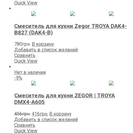
3250грн..
Quick View
Смеситель для кухни Zegоr TROYA DAK4-
B827 (DAK4-B)
780
грн.
В корзину
Добавить в список желаний
Сравнить
Quick View
Нет в наличии
-9%
Смеситель для кухни ZEGOR | TROYA
DMX4-A605
Первоначальная
Текущая
456
грн.
416
грн.
В корзину
цена
цена:
Добавить в список желаний
составляла
416грн..
Сравнить
456грн..
Quick View