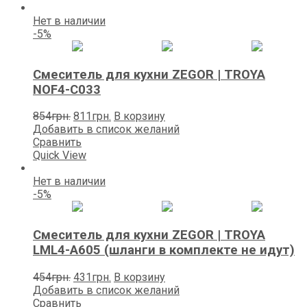
Нет в наличии
-5%
Смеситель для кухни ZEGOR | TROYA
NOF4-C033
Первоначальная
Текущая
854
грн.
811
грн.
В корзину
цена
цена:
Добавить в список желаний
составляла
811грн..
Сравнить
854грн..
Quick View
Нет в наличии
-5%
Смеситель для кухни ZEGOR | TROYA
LML4-А605 (шланги в комплекте не идут)
Первоначальная
Текущая
454
грн.
431
грн.
В корзину
цена
цена:
Добавить в список желаний
составляла
431грн..
Сравнить