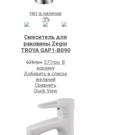
Нет в наличии
-9%
Смеситель для
раковины Zegоr
TROYA GAP1-B090
Первоначальная
Текущая
626
грн.
571
грн.
В
цена
цена:
корзину
составляла
571грн..
Добавить в список
626грн..
желаний
Сравнить
Quick View