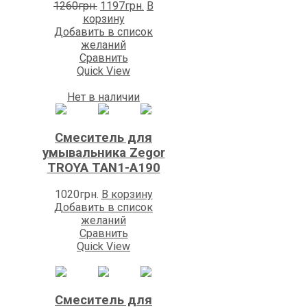
Первоначальная
Текущая
1260
грн.
1197
грн.
В
цена
цена:
корзину
составляла
1197грн..
Добавить в список
1260грн..
желаний
Сравнить
Quick View
Нет в наличии
Смеситель для
умывальника Zegor
TROYA TAN1-A190
1020
грн.
В корзину
Добавить в список
желаний
Сравнить
Quick View
Смеситель для