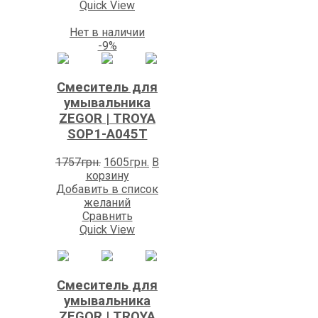
Quick View
Нет в наличии
-9%
Смеситель для
умывальника
ZEGOR | TROYA
SOP1-A045T
Первоначальная
Текущая
1757
грн.
1605
грн.
В
цена
цена:
корзину
составляла
1605грн..
Добавить в список
1757грн..
желаний
Сравнить
Quick View
Смеситель для
умывальника
ZEGOR | TROYA