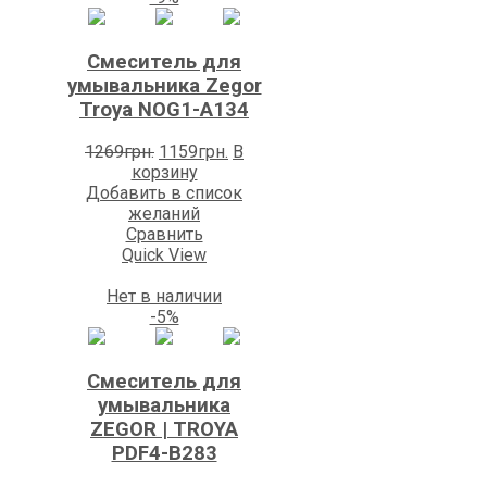
Смеситель для
умывальника Zegor
Trоya NOG1-A134
Первоначальная
Текущая
1269
грн.
1159
грн.
В
цена
цена:
корзину
составляла
1159грн..
Добавить в список
1269грн..
желаний
Сравнить
Quick View
Нет в наличии
-5%
Смеситель для
умывальника
ZEGOR | TROYA
PDF4-В283