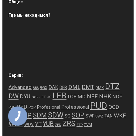
Общее
Где мы находимся?
Серии :
DTZ
DMT
DML
Advanced
DAK
DFR
BGX
DMX
BBS
LEB
DW
NEF
NHK
DYU
MD
LOB
NOF
JET
JS
GOF
PUD
PED
QGD
Professional
Profesional
PDF
POP
SDW
SDM
SOP
SAP
WKF
SG
SWF
TAN
QJED
SWZ
ZRS
WKY
YUB
YT
WQV
ZVM
ZED
ZTP