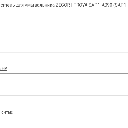
ситель для умывальника ZEGOR | TROYA SAP1-A090 (SAP1-
NHK
Почты);