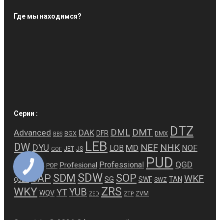
Где мы находимся?
Серии :
DTZ
DMT
DML
Advanced
DAK
DFR
BGX
DMX
BBS
LEB
DW
NEF
NHK
DYU
MD
LOB
NOF
JET
JS
GOF
PUD
PED
QGD
Professional
Profesional
PDF
POP
SDW
SDM
SOP
SAP
WKF
SG
SWF
TAN
QJED
SWZ
ZRS
WKY
YUB
YT
WQV
ZVM
ZED
ZTP