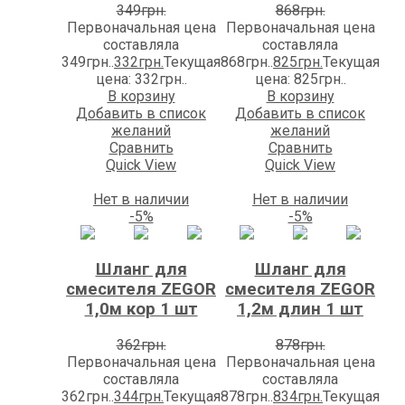
349
грн.
868
грн.
Первоначальная цена
Первоначальная цена
составляла
составляла
349грн..
332
грн.
Текущая
868грн..
825
грн.
Текущая
цена: 332грн..
цена: 825грн..
В корзину
В корзину
Добавить в список
Добавить в список
желаний
желаний
Сравнить
Сравнить
Quick View
Quick View
Нет в наличии
Нет в наличии
-5%
-5%
Шланг для
Шланг для
смесителя ZEGOR
смесителя ZEGOR
1,0м кор 1 шт
1,2м длин 1 шт
362
грн.
878
грн.
Первоначальная цена
Первоначальная цена
составляла
составляла
362грн..
344
грн.
Текущая
878грн..
834
грн.
Текущая