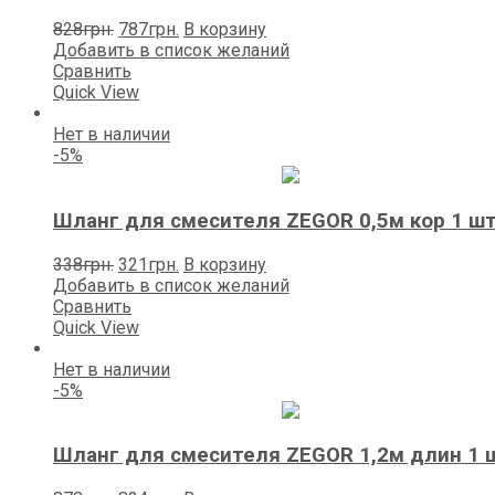
Первоначальная
Текущая
828
грн.
787
грн.
В корзину
цена
цена:
Добавить в список желаний
составляла
787грн..
Сравнить
828грн..
Quick View
Нет в наличии
-5%
Шланг для смесителя ZEGOR 0,5м кор 1 ш
Первоначальная
Текущая
338
грн.
321
грн.
В корзину
цена
цена:
Добавить в список желаний
составляла
321грн..
Сравнить
338грн..
Quick View
Нет в наличии
-5%
Шланг для смесителя ZEGOR 1,2м длин 1 