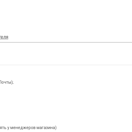
теля
Почты);
нять у менеджеров магазина)