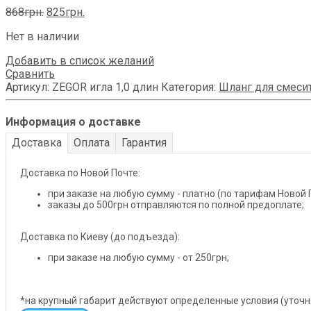
Первоначальная
Текущая
868
грн.
825
грн.
цена
цена:
Нет в наличии
составляла
825грн..
868грн..
Добавить в список желаний
Сравнить
Артикул:
ZEGOR игла 1,0 длин
Категория:
Шланг для смеси
Информация о доставке
Доставка
Оплата
Гарантия
Доставка по Новой Почте:
при заказе на любую сумму - платно (по тарифам Новой 
заказы до 500грн отправляются по полной предоплате;
Доставка по Киеву (до подъезда):
при заказе на любую сумму - от 250грн;
*на крупный габарит действуют определенные условия (уточ