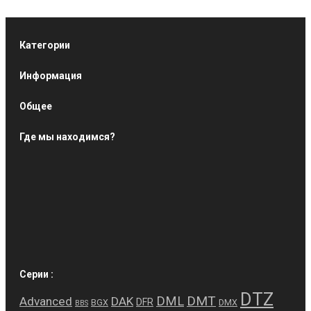
Категории
Информация
Общее
Где мы находимся?
Серии :
DTZ
DMT
DML
Advanced
DAK
DFR
BGX
DMX
BBS