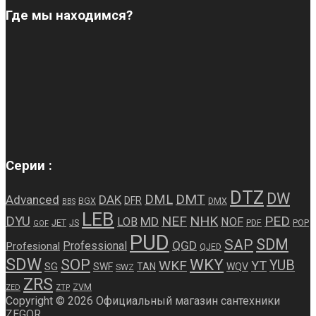
Где мы находимся?
Серии :
DTZ
DW
DMT
DML
Advanced
DAK
DFR
BGX
DMX
BBS
LEB
NEF
NHK
PED
DYU
MD
LOB
NOF
JET
JS
PDF
POP
GOF
PUD
SDM
SAP
QGD
Professional
Profesional
QJED
SDW
WKY
SOP
WKF
YUB
YT
SG
SWF
TAN
WQV
SWZ
ZRS
ZVM
ZED
ZTP
Copyright © 2026 Официальный магазин сантехники
ZEGOR