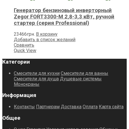
Генератор бензиновый инверторный
Zegor FORT3300-M 2,8-3,3 кВт, ручной
стартер (серия Professional)
23466
грн.
В корзину
Добавить в список желаний
Сравнить
Quick View
Категории
Смесители для кухни
Смесители для ванны
Смесители для душа
Душевые системы
Монокраны
Информация
Контакты
Партнерам
Доставка
Оплата
Карта сайта
Общее