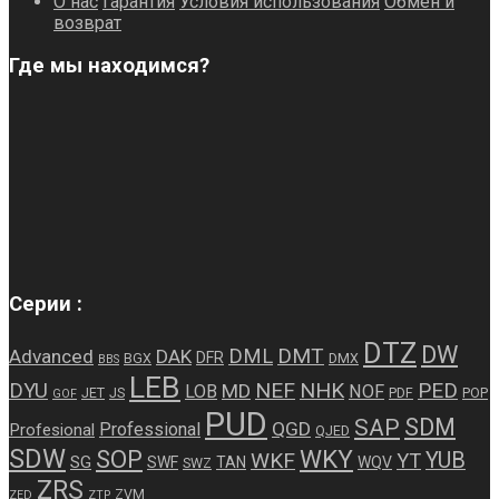
О нас
Гарантия
Условия использования
Обмен и
возврат
Где мы находимся?
Серии :
DTZ
DW
DMT
DML
Advanced
DAK
DFR
BGX
DMX
BBS
LEB
NEF
NHK
PED
DYU
MD
LOB
NOF
JET
JS
PDF
POP
GOF
PUD
SDM
SAP
QGD
Professional
Profesional
QJED
SDW
WKY
SOP
WKF
YUB
YT
SG
SWF
TAN
WQV
SWZ
ZRS
ZVM
ZED
ZTP