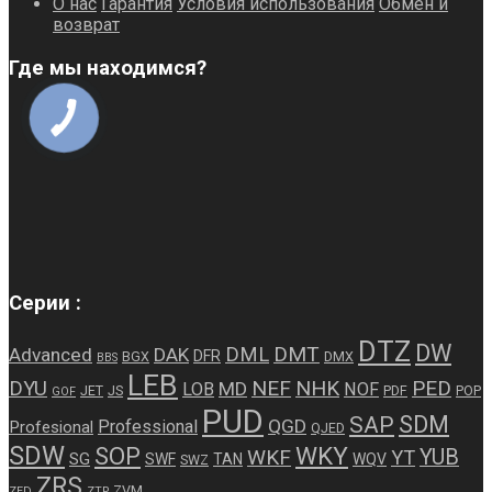
О нас
Гарантия
Условия использования
Обмен и
возврат
Где мы находимся?
Серии :
DTZ
DW
DMT
DML
Advanced
DAK
DFR
BGX
DMX
BBS
LEB
NEF
NHK
PED
DYU
MD
LOB
NOF
JET
JS
PDF
POP
GOF
PUD
SDM
SAP
QGD
Professional
Profesional
QJED
SDW
WKY
SOP
WKF
YUB
YT
SG
SWF
TAN
WQV
SWZ
ZRS
ZVM
ZED
ZTP