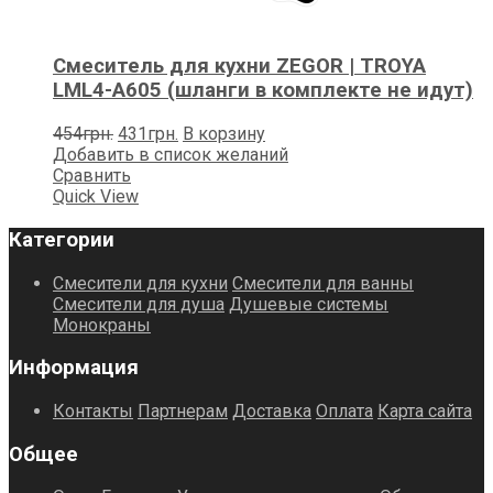
Смеситель для кухни ZEGOR | TROYA
LML4-А605 (шланги в комплекте не идут)
Первоначальная
Текущая
454
грн.
431
грн.
В корзину
цена
цена:
Добавить в список желаний
составляла
431грн..
Сравнить
454грн..
Quick View
Категории
Смесители для кухни
Смесители для ванны
Смесители для душа
Душевые системы
Монокраны
Информация
Контакты
Партнерам
Доставка
Оплата
Карта сайта
Общее