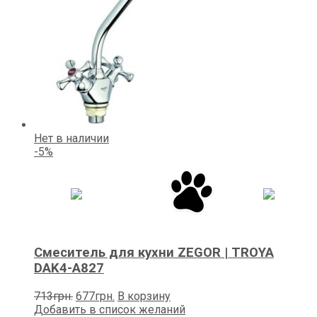
Нет в наличии
-5%
Смеситель для кухни ZEGOR | TROYA
DAK4-А827
Первоначальная
Текущая
713
грн.
677
грн.
В корзину
цена
цена:
Добавить в список желаний