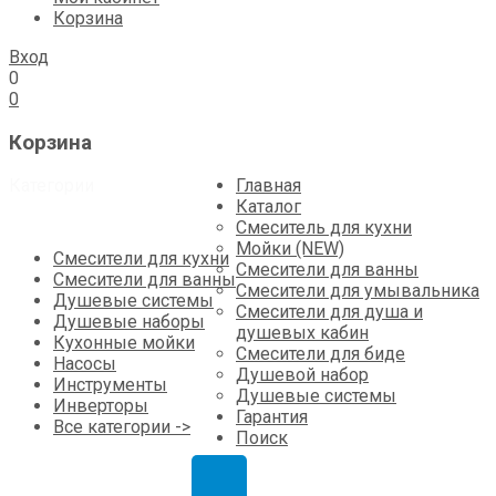
Корзина
Вход
0
0
Корзина
Skip
Категории
Главная
to
Каталог
content
Смеситель для кухни
Мойки (NEW)
Смесители для кухни
Смесители для ванны
Смесители для ванны
Смесители для умывальника
Душевые системы
Смесители для душа и
Душевые наборы
душевых кабин
Кухонные мойки
Смесители для биде
Насосы
Душевой набор
Инструменты
Душевые системы
Инверторы
Гарантия
Все категории ->
Поиск