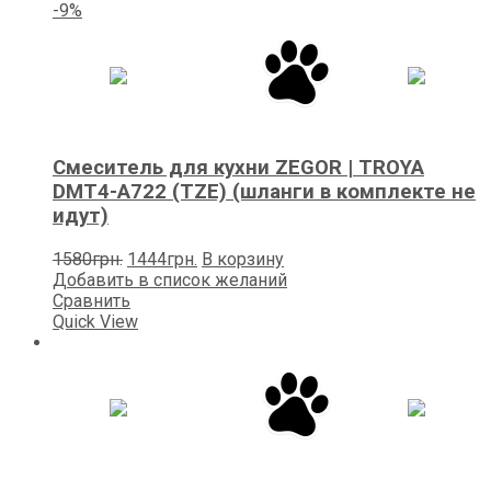
-9%
Смеситель для кухни ZEGOR | TROYA
DMT4-A722 (TZE) (шланги в комплекте не
идут)
Первоначальная
Текущая
1580
грн.
1444
грн.
В корзину
цена
цена:
Добавить в список желаний
составляла
1444грн..
Сравнить
1580грн..
Quick View