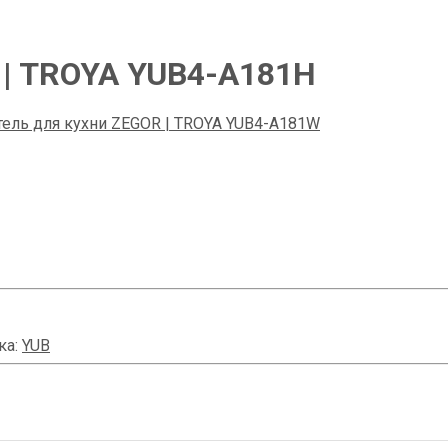
 | TROYA YUB4-А181H
ель для кухни ZEGOR | TROYA YUB4-А181W
ка:
YUB