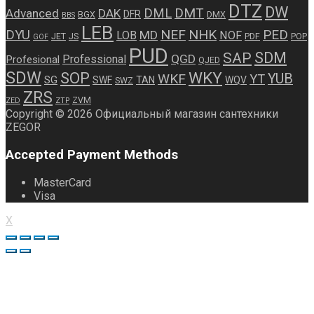
DTZ
DW
DMT
DML
Advanced
DAK
DFR
BGX
DMX
BBS
LEB
NEF
NHK
PED
DYU
MD
LOB
NOF
JET
JS
PDF
POP
GOF
PUD
SDM
SAP
QGD
Professional
Profesional
QJED
SDW
WKY
SOP
WKF
YUB
YT
SG
SWF
TAN
WQV
SWZ
ZRS
ZVM
ZED
ZTP
Copyright © 2026 Официальный магазин сантехники
ZEGOR
Accepted Payment Methods
MasterCard
Visa
X