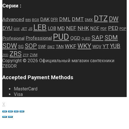
Серии :
DTZ
DW
DMT
DML
Advanced
DAK
DFR
BGX
DMX
BBS
LEB
NEF
NHK
PED
DYU
MD
LOB
NOF
JET
JS
PDF
POP
GOF
PUD
SDM
SAP
QGD
Professional
Profesional
QJED
SDW
WKY
SOP
WKF
YUB
YT
SG
SWF
TAN
WQV
SWZ
ZRS
ZVM
ZED
ZTP
Copyright © 2026 Официальный магазин сантехники
ZEGOR
Accepted Payment Methods
MasterCard
Visa
X