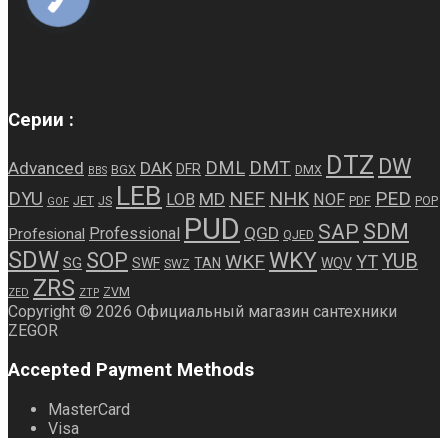
Серии :
DTZ
DW
DMT
DML
Advanced
DAK
DFR
BGX
DMX
BBS
LEB
NEF
NHK
PED
DYU
MD
LOB
NOF
JET
JS
PDF
POP
GOF
PUD
SDM
SAP
QGD
Professional
Profesional
QJED
SDW
WKY
SOP
WKF
YUB
YT
SG
SWF
TAN
WQV
SWZ
ZRS
ZVM
ZED
ZTP
Copyright © 2026 Официальный магазин сантехники
ZEGOR
Accepted Payment Methods
MasterCard
Visa