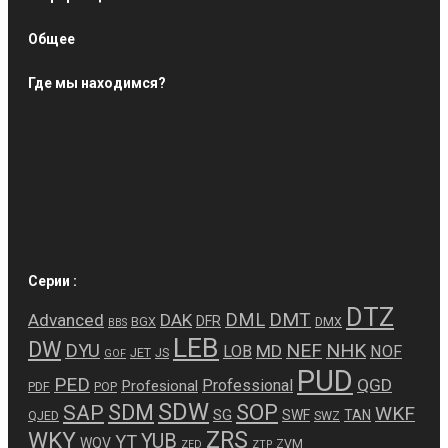
Общее
Где мы находимся?
Серии :
DTZ
DMT
DML
Advanced
DAK
DFR
BGX
DMX
BBS
LEB
DW
NEF
NHK
DYU
MD
LOB
NOF
JET
JS
GOF
PUD
PED
QGD
Professional
Profesional
PDF
POP
SDW
SDM
SOP
SAP
WKF
SG
SWF
TAN
QJED
SWZ
ZRS
WKY
YUB
YT
WQV
ZVM
ZED
ZTP