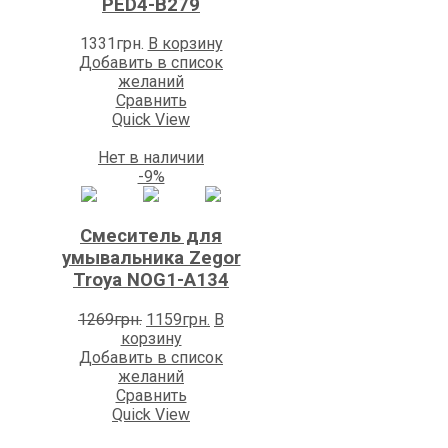
PED4-В279
1331
грн.
В корзину
Добавить в список
желаний
Сравнить
Quick View
Нет в наличии
-9%
Смеситель для
умывальника Zegor
Trоya NOG1-A134
Первоначальная
Текущая
1269
грн.
1159
грн.
В
цена
цена:
корзину
составляла
1159грн..
Добавить в список
1269грн..
желаний
Сравнить
Quick View