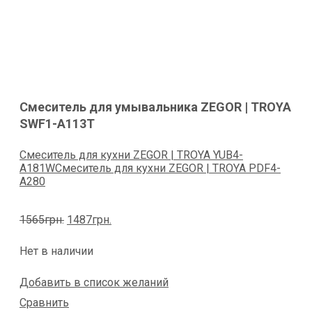
Смеситель для умывальника ZEGOR | TROYA
SWF1-A113Т
Смеситель для кухни ZEGOR | TROYA YUB4-
А181W
Смеситель для кухни ZEGOR | TROYA PDF4-
A280
Первоначальная
Текущая
1565
грн.
1487
грн.
цена
цена:
составляла
1487грн..
Нет в наличии
1565грн..
Добавить в список желаний
Сравнить