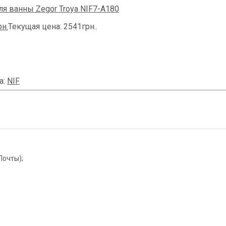
я ванны Zegоr Troya NIF7-A180
рн.
Текущая цена: 2541грн..
а:
NIF
Почты);