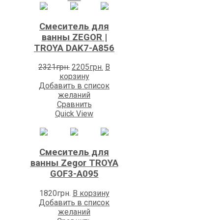
Смеситель для
ванны ZEGOR |
TROYA DAK7-А856
Первоначальная
Текущая
2321
грн.
2205
грн.
В
цена
цена:
корзину
составляла
2205грн..
Добавить в список
2321грн..
желаний
Сравнить
Quick View
Смеситель для
ванны Zegоr TROYA
GOF3-A095
1820
грн.
В корзину
Добавить в список
желаний