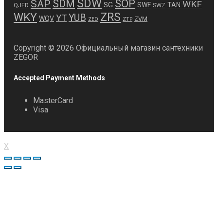
SDW
SDM
SOP
SAP
WKF
SG
SWF
TAN
QJED
SWZ
ZRS
WKY
YUB
YT
WQV
ZVM
ZED
ZTP
Copyright © 2026 Официальный магазин сантехники
ZEGOR
Accepted Payment Methods
MasterCard
Visa
X