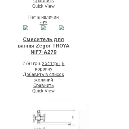
Сравнить
Quick View
Нет в наличии
-9%
Смеситель для
ванны Zegоr TROYA
NIF7-A279
Первоначальная
Текущая
2781
грн.
2541
грн.
В
цена
цена:
корзину
составляла
2541грн..
Добавить в список
2781грн..
желаний
Сравнить
Quick View