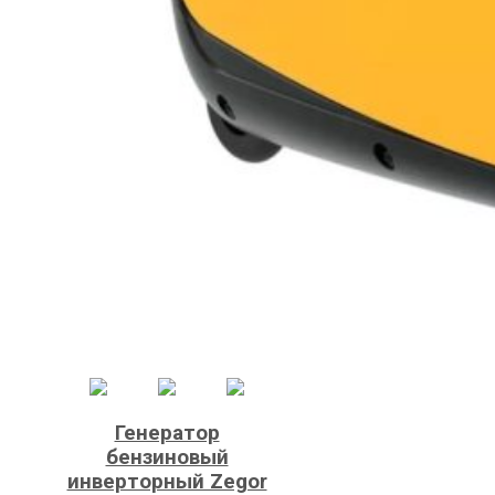
Генератор
бензиновый
инверторный Zegor