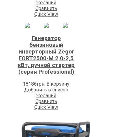
желаний
Сравнить
Quick View
Генератор
бензиновый
инверторный Zegor
FORT2500-M 2,0-2,5
кВт, ручной стартер
(серия Professional)
18186
грн.
В корзину
Добавить в список
желаний
Сравнить
Quick View