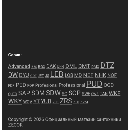
Серии :
DTZ
DMT
DML
Advanced
DAK
DFR
BGX
DMX
BBS
LEB
DW
NEF
NHK
DYU
MD
LOB
NOF
JET
JS
GOF
PUD
PED
QGD
Professional
Profesional
PDF
POP
SDW
SDM
SOP
SAP
WKF
SG
SWF
TAN
QJED
SWZ
ZRS
WKY
YUB
YT
WQV
ZVM
ZED
ZTP
Copyright © 2026 Официальный магазин сантехники
ZEGOR