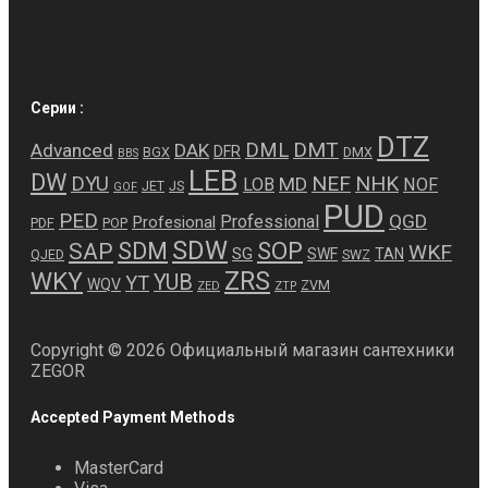
Серии :
DTZ
DMT
DML
Advanced
DAK
DFR
BGX
DMX
BBS
LEB
DW
NEF
NHK
DYU
MD
LOB
NOF
JET
JS
GOF
PUD
PED
QGD
Professional
Profesional
PDF
POP
SDW
SDM
SOP
SAP
WKF
SG
SWF
TAN
QJED
SWZ
ZRS
WKY
YUB
YT
WQV
ZVM
ZED
ZTP
Copyright © 2026 Официальный магазин сантехники
ZEGOR
Accepted Payment Methods
MasterCard