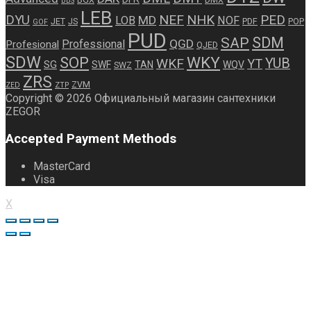
BBS
LEB
NEF
NHK
PED
DYU
MD
LOB
NOF
JET
JS
PDF
POP
GOF
PUD
SDM
SAP
QGD
Professional
Profesional
QJED
SDW
WKY
SOP
WKF
YUB
YT
SG
SWF
TAN
WQV
SWZ
ZRS
ZVM
ZED
ZTP
Copyright © 2026 Официальный магазин сантехники
ZEGOR
Accepted Payment Methods
MasterCard
Visa
X