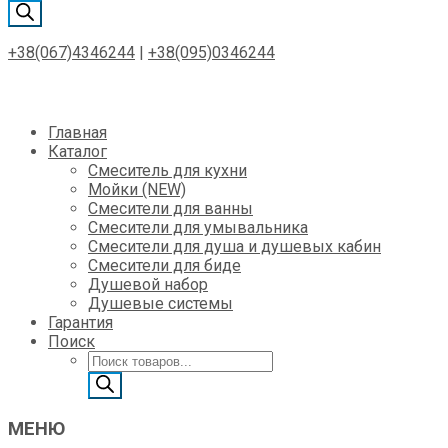
товаров
+38(067)4346244
|
+38(095)0346244
Skip
Главная
to
Каталог
content
Смеситель для кухни
Мойки (NEW)
Смесители для ванны
Смесители для умывальника
Смесители для душа и душевых кабин
Смесители для биде
Душевой набор
Душевые системы
Гарантия
Поиск
Поиск
товаров
МЕНЮ