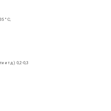
5 ° C;
 т.д.): 0,2-0,3