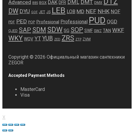
DTZ
DMT
DML
Advanced
DAK
DFR
BGX
DMX
BBS
LEB
DW
NEF
NHK
DYU
MD
LOB
NOF
JET
JS
GOF
PUD
PED
QGD
Professional
Profesional
PDF
POP
SDW
SDM
SOP
SAP
WKF
SG
SWF
TAN
QJED
SWZ
ZRS
WKY
YUB
YT
WQV
ZVM
ZED
ZTP
Copyright © 2026 Официальный магазин сантехники
ZEGOR
Accepted Payment Methods
MasterCard
Visa
X