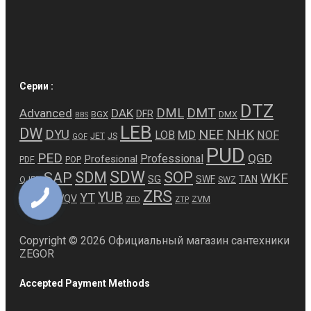
Серии :
DTZ
DMT
DML
Advanced
DAK
DFR
BGX
DMX
BBS
LEB
DW
NEF
NHK
DYU
MD
LOB
NOF
JET
JS
GOF
PUD
PED
QGD
Professional
Profesional
PDF
POP
SDW
SDM
SOP
SAP
WKF
SG
SWF
TAN
QJED
SWZ
ZRS
WKY
YUB
YT
WQV
ZVM
ZED
ZTP
Copyright © 2026 Официальный магазин сантехники
ZEGOR
Accepted Payment Methods