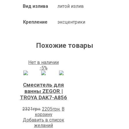
Вид излива
литой излив
Крепление
эксцентрики
Похожие товары
Нет в наличии
-5%
Смеситель для
ванны ZEGOR |
TROYA DAK7-А856
Первоначальная
Текущая
2321
грн.
2205
грн.
В
цена
цена:
корзину
составляла
2205грн..
Добавить в список
2321грн..
желаний