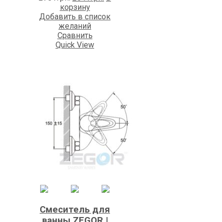
цена
цена:
корзину
составляла
2541грн..
Добавить в список
2781грн..
желаний
Сравнить
Quick View
Смеситель для
ванны ZEGOR |