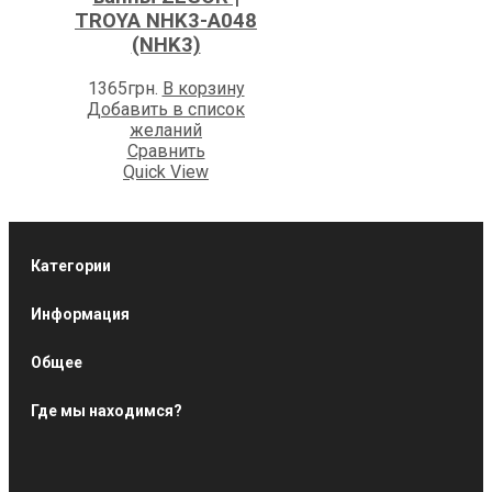
TROYA NHK3-A048
(NHK3)
1365
грн.
В корзину
Добавить в список
желаний
Сравнить
Quick View
Категории
Информация
Общее
Где мы находимся?