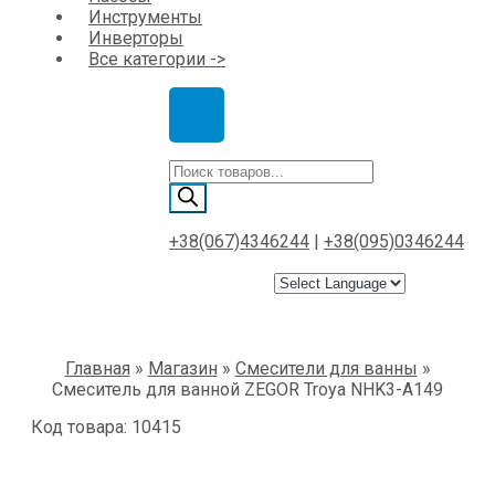
Инструменты
Инверторы
Все категории ->
Поиск
товаров
+38(067)4346244
|
+38(095)0346244
Главная
»
Магазин
»
Смесители для ванны
»
Смеситель для ванной ZEGOR Trоya NHK3-A149
Код товара: 10415