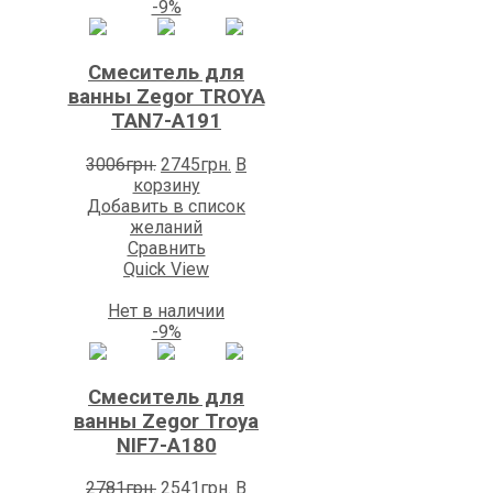
-9%
Смеситель для
ванны Zegоr TROYA
TAN7-A191
Первоначальная
Текущая
3006
грн.
2745
грн.
В
цена
цена:
корзину
составляла
2745грн..
Добавить в список
3006грн..
желаний
Сравнить
Quick View
Нет в наличии
-9%
Смеситель для
ванны Zegоr Troya
NIF7-A180
Первоначальная
Текущая
2781
грн.
2541
грн.
В