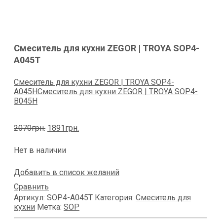
Смеситель для кухни ZEGOR | TROYA SOP4-
A045T
Смеситель для кухни ZEGOR | TROYA SOP4-
A045H
Смеситель для кухни ZEGOR | TROYA SOP4-
B045H
Первоначальная
Текущая
2070
грн.
1891
грн.
цена
цена:
составляла
1891грн..
Нет в наличии
2070грн..
Добавить в список желаний
Сравнить
Артикул:
SOP4-A045T
Категория:
Смеситель для
кухни
Метка:
SOP