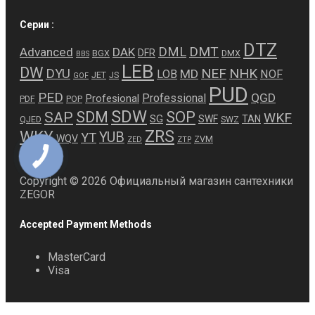
Серии :
DTZ
DMT
DML
Advanced
DAK
DFR
BGX
DMX
BBS
LEB
DW
NEF
NHK
DYU
MD
LOB
NOF
JET
JS
GOF
PUD
PED
QGD
Professional
Profesional
PDF
POP
SDW
SDM
SOP
SAP
WKF
SG
SWF
TAN
QJED
SWZ
ZRS
WKY
YUB
YT
WQV
ZVM
ZED
ZTP
Copyright © 2026 Официальный магазин сантехники
ZEGOR
Accepted Payment Methods
MasterCard
Visa