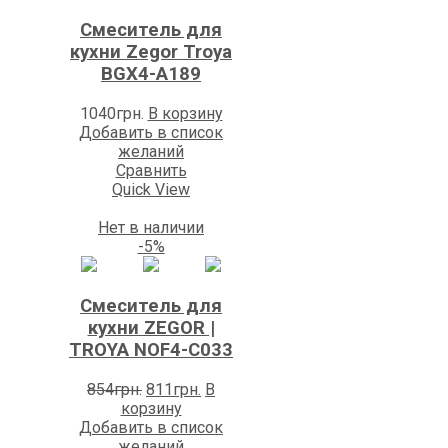
Смеситель для
кухни Zegor Troya
BGX4-A189
1040
грн.
В корзину
Добавить в список
желаний
Сравнить
Quick View
Нет в наличии
-5%
Смеситель для
кухни ZEGOR |
TROYA NOF4-C033
Первоначальная
Текущая
854
грн.
811
грн.
В
цена
цена:
корзину
составляла
811грн..
Добавить в список
854грн..
желаний