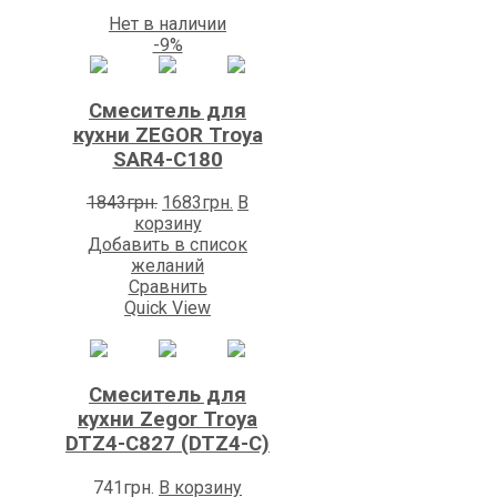
Нет в наличии
-9%
Смеситель для
кухни ZEGOR Trоya
SAR4-C180
Первоначальная
Текущая
1843
грн.
1683
грн.
В
цена
цена:
корзину
составляла
1683грн..
Добавить в список
1843грн..
желаний
Сравнить
Quick View
Смеситель для
кухни Zegor Troya
DTZ4-C827 (DTZ4-C)
741
грн.
В корзину