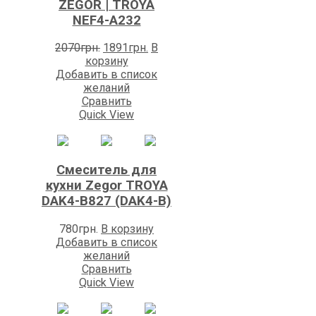
ZEGOR | TROYA
NEF4-A232
Первоначальная
Текущая
2070
грн.
1891
грн.
В
цена
цена:
корзину
составляла
1891грн..
Добавить в список
2070грн..
желаний
Сравнить
Quick View
Смеситель для
кухни Zegоr TROYA
DAK4-B827 (DAK4-B)
780
грн.
В корзину
Добавить в список
желаний
Сравнить
Quick View