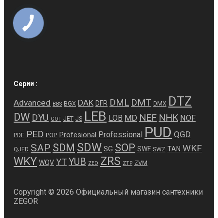
Серии :
DTZ
DMT
DML
Advanced
DAK
DFR
BGX
DMX
BBS
LEB
DW
NEF
NHK
DYU
MD
LOB
NOF
JET
JS
GOF
PUD
PED
QGD
Professional
Profesional
PDF
POP
SDW
SDM
SOP
SAP
WKF
SG
SWF
TAN
QJED
SWZ
ZRS
WKY
YUB
YT
WQV
ZVM
ZED
ZTP
Copyright © 2026 Официальный магазин сантехники
ZEGOR